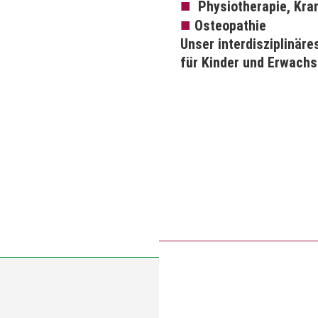
■
Physiotherapie, Kr
■
Osteopathie
Unser interdisziplinär
für Kinder und Erwach