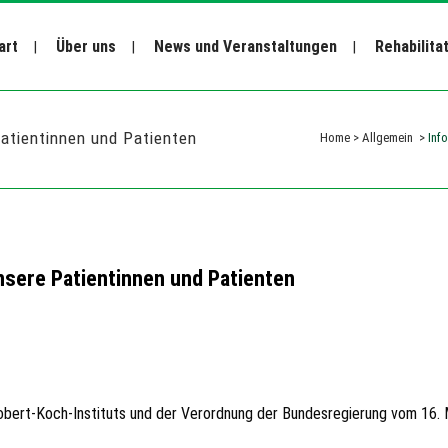
art
Über uns
News und Veranstaltungen
Rehabilita
atientinnen und Patienten
Home
>
Allgemein
>
Inf
nsere Patientinnen und Patienten
s Robert-Koch-Instituts und der Verordnung der Bundesregierung vom 16.