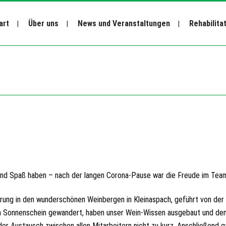
art
Über uns
News und Veranstaltungen
Rehabilita
 und Spaß haben – nach der langen Corona-Pause war die Freude im Te
ung in den wunderschönen Weinbergen in Kleinaspach, geführt von der
 Sonnenschein gewandert, haben unser Wein-Wissen ausgebaut und den 
r Austausch zwischen allen Mitarbeitern nicht zu kurz. Anschließend 