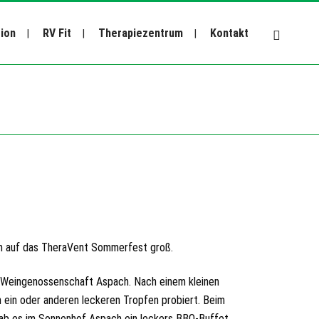
tion
RV Fit
Therapiezentrum
Kontakt
am auf das TheraVent Sommerfest groß.
 Weingenossenschaft Aspach. Nach einem kleinen
ein oder anderen leckeren Tropfen probiert. Beim
gab es im Sonnenhof Aspach ein leckers BBQ-Buffet,