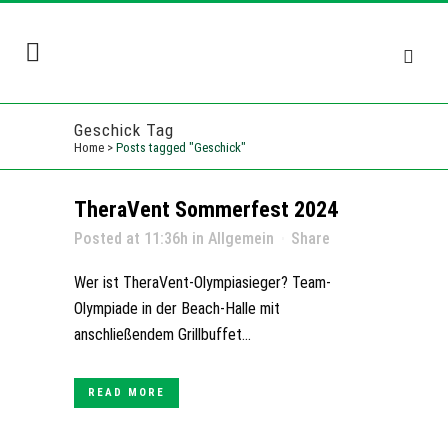
Geschick Tag
Home
>
Posts tagged "Geschick"
TheraVent Sommerfest 2024
Posted at 11:36h
in
Allgemein
Share
Wer ist TheraVent-Olympiasieger? Team-
Olympiade in der Beach-Halle mit
anschließendem Grillbuffet...
READ MORE