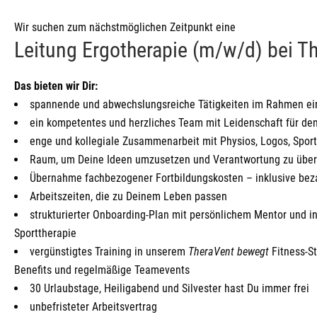
Wir suchen zum nächstmöglichen Zeitpunkt eine
Leitung Ergotherapie (m/w/d) bei T
Das bieten wir Dir:
spannende und abwechslungsreiche Tätigkeiten im Rahmen ein
ein kompetentes und herzliches Team mit Leidenschaft für de
enge und kollegiale Zusammenarbeit mit Physios, Logos, Spor
Raum, um Deine Ideen umzusetzen und Verantwortung zu übern
Übernahme fachbezogener Fortbildungskosten – inklusive beza
Arbeitszeiten, die zu Deinem Leben passen
strukturierter Onboarding-Plan mit persönlichem Mentor und int
Sporttherapie
vergünstigtes Training in unserem
TheraVent bewegt
Fitness-St
Benefits und regelmäßige Teamevents
30 Urlaubstage, Heiligabend und Silvester hast Du immer frei
unbefristeter Arbeitsvertrag