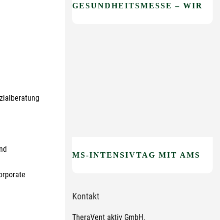
GESUNDHEITSMESSE – WIR SIND DABEI!
zialberatung
und
MS-INTENSIVTAG MIT AMSEL E.V.
Corporate
Kontakt
TheraVent aktiv GmbH,