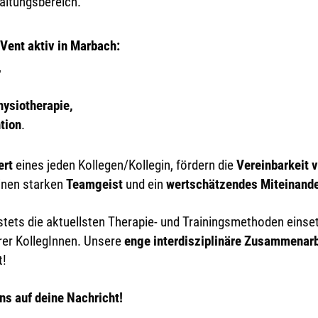
altungsbereich.
Vent aktiv in Marbach
:
,
hysiotherapie,
tion
.
ert
eines jeden Kollegen/Kollegin, fördern die
Vereinbarkeit 
inen starken
Teamgeist
und ein
wertschätzendes Miteinand
tets die aktuellsten Therapie- und Trainingsmethoden einse
er KollegInnen.
Unsere
enge interdisziplinäre Zusammenarb
t!
ns auf deine Nachricht!