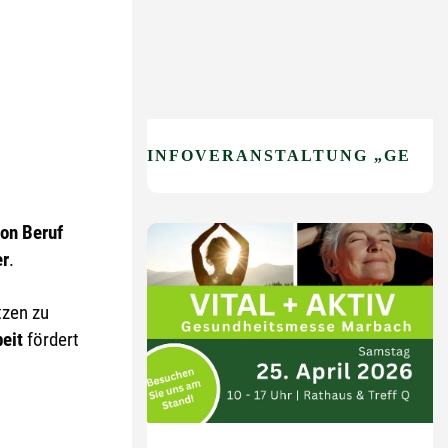
INFOVERANSTALTUNG „GEHEN OHNE ANGST“
von Beruf
er
.
tzen zu
eit
fördert