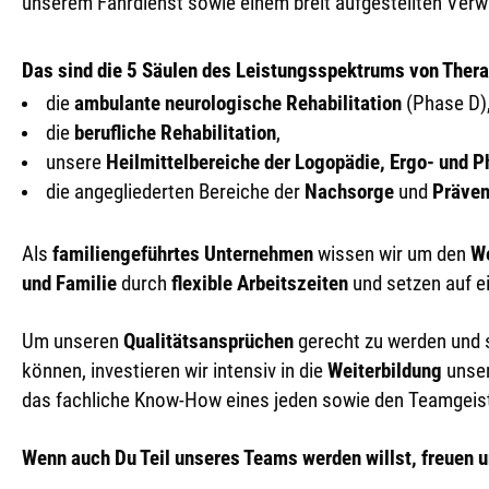
unserem Fahrdienst sowie einem breit aufgestellten Verw
Das sind die 5 Säulen des
Leistungsspektrums von Thera
die
ambulante neurologische Rehabilitation
(Phase D)
die
berufliche Rehabilitation
,
unsere
Heilmittelbereiche der Logopädie, Ergo- und P
die angegliederten Bereiche der
Nachsorge
und
Präven
Als
familiengeführtes Unternehmen
wissen wir um den
W
und Familie
durch
flexible Arbeitszeiten
und setzen auf e
Um unseren
Qualitätsansprüchen
gerecht zu werden und s
können, investieren wir intensiv in die
Weiterbildung
unser
das fachliche Know-How eines jeden sowie den Teamgeis
Wenn auch Du Teil unseres Teams werden willst, freuen u